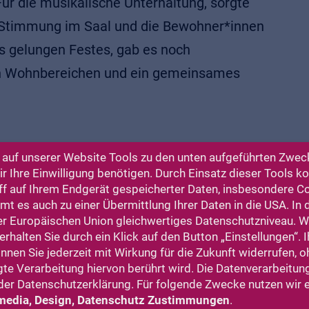
ür die musikalische Unterhaltung, sorgte
 Stimmung im Saal und die Bewohner*innen
s gelungen Festes, gab es noch
en Wohnbereichen und ein gemeinsames
auf unserer Website Tools zu den unten aufgeführten Zweck
 Ihre Einwilligung benötigen. Durch Einsatz dieser Tools 
ff auf Ihrem Endgerät gespeicherter Daten, insbesondere C
t es auch zu einer Übermittlung Ihrer Daten in die USA. In
er Europäischen Union gleichwertiges Datenschutzniveau. 
rhalten Sie durch ein Klick auf den Button „Einstellungen“. I
önnen Sie jederzeit mit Wirkung für die Zukunft widerrufen, 
gte Verarbeitung hiervon berührt wird. Die Datenverarbeitung
er Datenschutzerklärung. Für folgende Zwecke nutzen wir 
media, Design, Datenschutz Zustimmungen
.