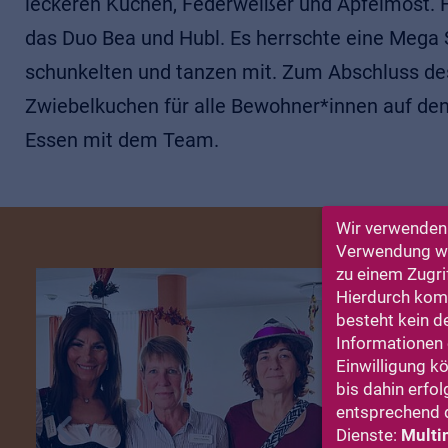
leckeren Kuchen, Federweißer und Apfelmost. F
das Duo Bea und Hubl. Es herrschte eine Mega
schunkelten und tanzen mit. Zum Abschluss de
Zwiebelkuchen für alle Bewohner*innen auf d
Essen mit dem Team.
Wir verwenden 
Verwendung wir
zu einem Zugri
Hierdurch komm
besteht kein d
Informationen e
Einwilligung k
bis dahin erfol
entsprechend d
Dienste:
Multi