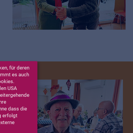
en, für deren
kommt es auch
ookies.
 den USA
Weitergehende
hre
ohne dass die
 erfolgt
externe