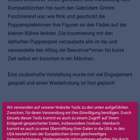
Rumpelstilzchen frei nach den Gebrüdern Grimm.
Faszinierend war, wie flink und geschickt die
Puppenspielerinnen ihre Figuren an den Fäden auf der
kleinen Bühne lenkten. Die Inszenierung mit den
lebhaften Puppenspiel verzauberte alle im Nu und
verwandelte den Alltag der Bewohner*innen für kurze
Zeit selbst ein bisschen in ein Märchen.
Eine zauberhafte Vorstellung wurde mit viel Engagement
gespielt und einen Wiederholung ist fest geplant!
Wir verwenden auf unserer Website Tools zu den unten aufgeführten
Zwecken, für deren Verwendung wir Ihre Einwilligung benötigen. Durch
Einsatz dieser Tools kommt es auch zu einem Zugriff auf Ihrem
Endgerät gespeicherter Daten, insbesondere Cookies. Hierdurch
kommt es auch zu einer Übermittlung Ihrer Daten in die USA. In den
USA besteht kein der Europäischen Union gleichwertiges
Datenschutzniveau. Weitergehende Informationen erhalten Sie durch